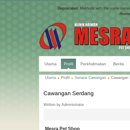
Deprecated
: Methods with the same name a
/home
Utama
Profil
Perkhidmatan
Berita
Utama
Profil
Senarai Cawangan
Cawangan 
Cawangan Serdang
Written by Administrator
Mesra Pet Shop