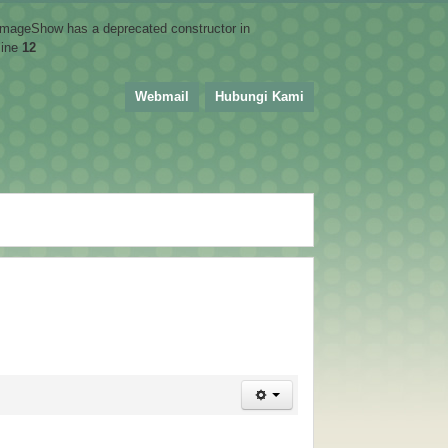
mImageShow has a deprecated constructor in
line
12
Webmail
Hubungi Kami