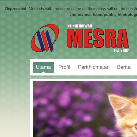
Deprecated
: Methods with the same name as their class will not be cons
/home/mesrtcom/public_html/plu
Utama
Profil
Perkhidmatan
Berita